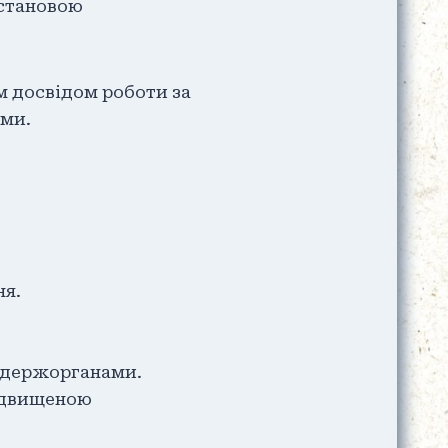
установою
м досвідом роботи за
ями.
ня.
и держорганами.
підвищеною