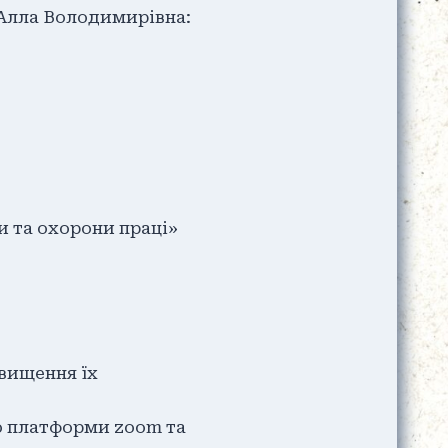
 Алла Володимирівна:
 та охорони праці»
двищення їх
ю платформи zoom та