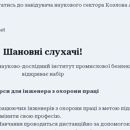
атись до завідувача наукового сектора Козлова
et
Шановні слухачі!
ауково-дослідний інститут промислової безпеки
відкриває набір
рси для інженера з охорони праці
рацюючих інженерів з охорони праці з метою пі
ь змінити свою професію.
. Навчання проводиться дистанційно за допомого