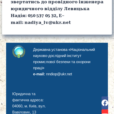
звертатись до провідного інженера
юридичного відділу Левицька
Надія: 050 537 05 32,
E
–
mail
:
nadiya
_
lv
@
ukr
.
net
Державна установа «Національний
науково-дослідний інститут
промислової безпеки та охорони
праці»
e-mail:
nndiop@ukr.net
Юридична та
фактична адреса:
04060, м. Київ, вул.
Вавілових, 13