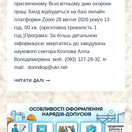
присвяченому Всесвітньому дню охорони
праці.Захід відбудеться на базі онлайн
платформи Zoom 28 квітня 2026 рокуо 13
год. 00 хв. (орієнтовна тривалість 1
год.)Програма: За більш детальною
інформацією звертатись до завідувача
наукового сектора Козлова Алла
Володимирівна: моб. (093) 127-29-32, e-
mail: dunndiop@ukr.net
КРУГЛИЙ
ЧИТАТИ ДАЛІ
СТІЛ
ДО
ВСЕСВІТНЬОГО
ДНЯ
ПРАЦІ