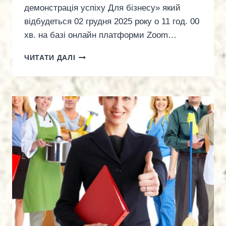
демонстрація успіху Для бізнесу» який
відбудеться 02 грудня 2025 року о 11 год. 00
хв. на базі онлайн платформи Zoom…
ВЕБІНАР:
ЧИТАТИ ДАЛІ
“ПРАКТИЧНІ
КЕЙСИ
У
СФЕРІ
ПРАЦІ
ЯК
АНАЛІТИЧНИЙ
ІНСТРУМЕНТ
ТА
ДЕМОНАСТРАЦІЯ
УСПІХУ
ДЯ
БІЗНЕСУ”