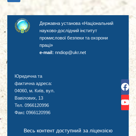
З
за
сторінка
ІНВАЛІДНІСТЮ
сторінками
Державна установа «Національний
науково-дослідний інститут
промислової безпеки та охорони
праці»
e-mail:
nndiop@ukr.net
Юридична та
фактична адреса:
04060, м. Київ, вул.
Вавілових, 13
Тел. 0966120996
Факс 0966120996
Весь контент доступний за ліцензією