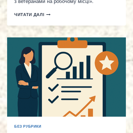
з ветеранами на робочому місці».
ВЕБІНАР
ЧИТАТИ ДАЛІ
НА
ТЕМУ: «КОМУНІКАЦІЯ
ТА
ВЗАЄМОДІЯ
З
ВЕТЕРАНАМИ
НА
РОБОЧОМУ
МІСЦІ».
БЕЗ РУБРИКИ