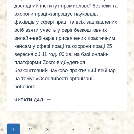
дослідний інститут промислової безпеки та
охорони праці»запрошує науковців,
фахівців у сфері праці та всіх зацікавлених
осіб взяти участь у серії безкоштовних
онлайн-вебінарів присвячених практичним
кейсам у сфері праці та охорони праці 25
вересня об 11 год. 00 хв. на базі онлайн
платформи Zoom відбудеться
безкоштовний науково-практичний вебінар
на тему: «Особливості організації
робочого…
ВЕБІНАР:
ЧИТАТИ ДАЛІ
ОСОБЛИВОСТІ
ОРГАНІЗАЦІЇ
РОБОЧОГО
МІСЦЯ
Навігація
Наступна
1
2
3
…
5
ПРАЦІВНИКА