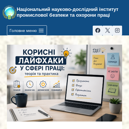
Перейти
Національний науково-дослідний інститут
до
промислової безпеки та охорони праці
вмісту
Головне меню