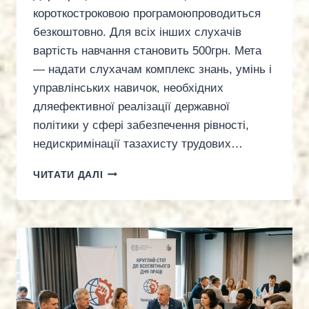
короткостроковою програмоюпроводиться
безкоштовно. Для всіх інших слухачів
вартість навчання становить 500грн. Мета
— надати слухачам комплекс знань, умінь і
управлінських навичок, необхідних
дляефективної реалізації державної
політики у сфері забезпечення рівності,
недискримінації тазахисту трудових…
СПЕЦІАЛЬНА
ЧИТАТИ ДАЛІ
КОРОТКОСТРОКОВА
ПРОГРАМА
“ДИСКРИМІНАЦІЯ
ТА
ЦЬКУВАННЯ
НА
РОБОТІ”