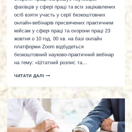
фахівців у сфері праці та всіх зацікавлених
осіб взяти участь у серії безкоштовних
онлайн-вебінарів присвячених практичним
кейсам у сфері праці та охорони праці 23
жовтня о 10 год. 00 хв. на базі онлайн
платформи Zoom відбудеться
безкоштовний науково-практичний вебінар
на тему: «Штатний розпис та…
БЕЗКОШТОВНИЙ
ЧИТАТИ ДАЛІ
НАУКОВО-
ПРАКТИЧНИЙ
ВЕБІНАР
НА
ТЕМУ:«ШТАТНИЙ
РОЗПИС
ТА
СТРУКТУРА
ПІДПРИЄМСТВА: